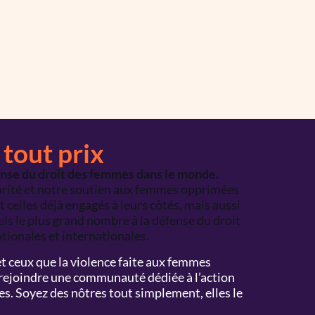
 tout prix
se du droit des femmes dans le monde.
arité et notre soutien aux femmes opprimées
t celles déjà engagés à leurs côtés, mais aussi
sels le plus grand nombre à la défense du droit
tionales et internationales.
t ceux que la violence faite aux femmes
t rejoindre une communauté dédiée à l’action
s. Soyez des nôtres tout simplement, elles le