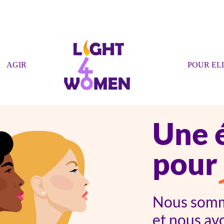
AGIR
POUR EL
Une é
pour
Nous somm
et nous avo