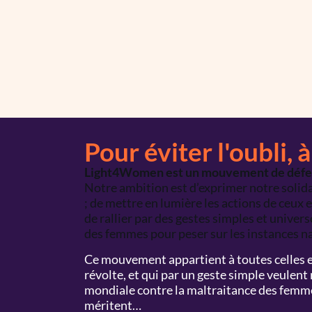
Pour éviter l'oubli, à
Light4Women est un mouvement de défen
Notre ambition est d’exprimer notre solid
; de mettre en lumière les actions de ceux e
de rallier par des gestes simples et univer
des femmes pour peser sur les instances na
Ce mouvement appartient à toutes celles e
révolte, et qui par un geste simple veulen
mondiale contre la maltraitance des femme
méritent…